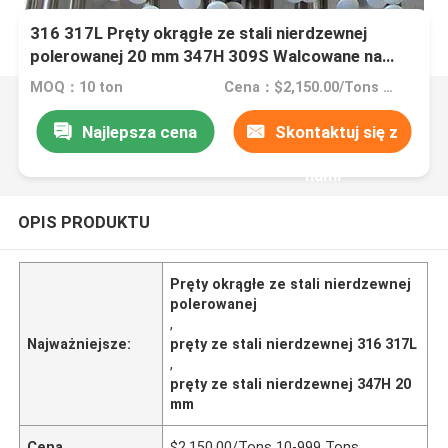
316 317L Pręty okrągłe ze stali nierdzewnej
polerowanej 20 mm 347H 309S Walcowane na
zimno
MOQ：10 ton
Cena：$2,150.00/Tons 10-999 Tons
Najlepsza cena
Skontaktuj się z
nami
OPIS PRODUKTU
Pręty okrągłe ze stali nierdzewnej
polerowanej
,
Najważniejsze:
pręty ze stali nierdzewnej 316 317L
,
pręty ze stali nierdzewnej 347H 20
mm
Cena
$2,150.00/Tons 10-999 Tons