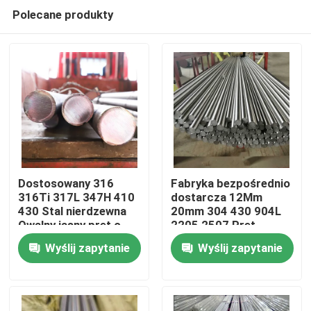
Polecane produkty
Dostosowany 316
Fabryka bezpośrednio
316Ti 317L 347H 410
dostarcza 12Mm
430 Stal nierdzewna
20mm 304 430 904L
Dom
Owalny jasny pręt o
2205 2507 Pręt
grubości 8 mm
okrągły ze stali
Wyślij zapytanie
Wyślij zapytanie
nierdzewnej Stock
O nas
Łączność