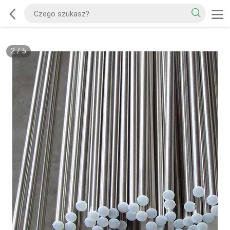
2
/
5